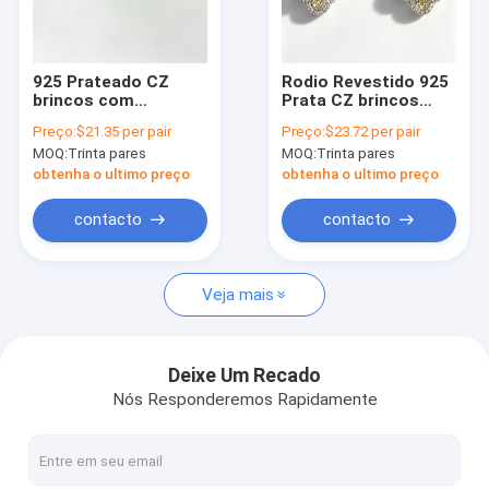
Excursão da fábrica
Controle da qualidade
925 Prateado CZ
Rodio Revestido 925
brincos com
Prata CZ brincos
Contacte-nos
Pêssego rosa e
com maçã verde e
Preço:
$21.35 per pair
Preço:
$23.72 per pair
branco AAA CZ
branco AAA CZ
MOQ:
Trinta pares
MOQ:
Trinta pares
pedras em redondo
pedras em redondo
Notícia
Lucky Flower Circle
Lucky Flower Circle
obtenha o ultimo preço
obtenha o ultimo preço
Design
Design
Hipoalergênico Ródio
Casos
contacto
contacto
revestido
Veja mais
18K ouro Diamond Necklace
Pendente de prata de 925 CZ
Deixe Um Recado
Nós Responderemos Rapidamente
925 brincos de prata da CZ
925 anéis de prata da CZ