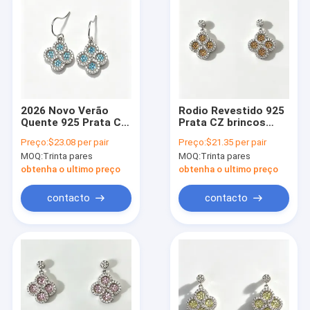
2026 Novo Verão
Rodio Revestido 925
Quente 925 Prata CZ
Prata CZ brincos
Brincos Gancho /
com champanhe
Preço:
$23.08 per pair
Preço:
$21.35 per pair
Brincos de fio
escuro CZ pedras
MOQ:
Trinta pares
MOQ:
Trinta pares
Revestido com Rodio
redondas em forma
Hipoalergênico
de flor da sorte
obtenha o ultimo preço
obtenha o ultimo preço
Círculo de Flores
Sorteiro Design com
contacto
contacto
Aquamarinos e
Pedras Brancas AAA
CZ
Casa
Produtos
Sobre nós