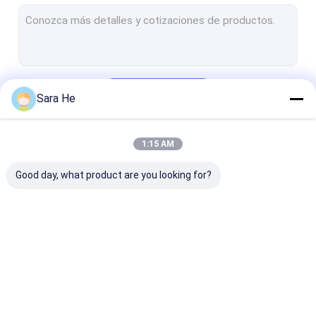
Bracelete de prata de 925 CZ
Pendente de prata de pedra preciosa 925
925 Sterling Silver Gemstone Earrings
Continue
Sara He
925 anéis de prata de pedra preciosa
925 Sterling Silver Bangles
1:15 AM
Nossas Categorias
925 Sterling Silver Necklaces
Good day, what product are you looking for?
Grupo de prata da joia 925
18K ouro Diamond Bracelets
18K ouro Diamond Rings
18K ouro Diamond
Pendente de prata de
925 brincos de
18K ouro Diamond Bangle
Necklace
925 CZ
da CZ