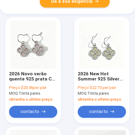
Dê a sua exigência
2026 Novo verão
2026 New Hot
quente 925 prata CZ
Summer 925 Silver
brincos gancho com
CZ Earring
Preço:
$20.36per pair
Preço:
$22.73 per pair
pedras AAA CZ rosa
Wire/Earring Hook
MOQ:
Trinta pares
MOQ:
Trinta pares
pêssego e branco,
com Apple Verde e
brinco redondo de
Branco AAA CZ
obtenha o ultimo preço
obtenha o ultimo preço
flor da sorte círculo
Stones, Round Lucky
joias banhadas a
Flower Circle Earring
contacto
contacto
ródio para visual
Jewelry Rhodium
clássico, coleção de
Plated for Classic
joias CZ rosa
Look, Apple Green CZ
pêssego
Jewelry