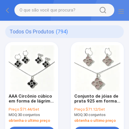
Todos Os Produtos
(794)
AAA Circônio cúbico
Conjunto de jóias de
em forma de lágrima
prata 925 em forma
Revestido com Ródio
de lágrima com
Preço:
$71.44/Set
Preço:
$71.12/Set
Prata 925 Jewelry
zircônio cúbico AAA
MOQ:
30 conjuntos
MOQ:
30 conjuntos
Set para
e revestimento de
Casamentos e
rodio para
obtenha o ultimo preço
obtenha o ultimo preço
Presentes
casamentos e