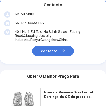
Contacto
Mr. Su Shujiu
86-13600033148
401 No.1 Edifício No.8,6th Street Fuping
Road,Xiaoping Jewelry
Industrial,Panyu,Guangzhou,China
contacto
Obter O Melhor Preço Para
Brincos Vivienne Westwood
Earrings da CZ da prata da
estrutura de mosaico 925 da
tira