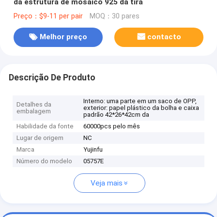
da estrutura de mosaico 925 da tira
Preço：$9-11 per pair
MOQ：30 pares
Melhor preço
contacto
Descrição De Produto
Interno: uma parte em um saco de OPP,
Detalhes da
exterior: papel plástico da bolha e caixa
embalagem
padrão 42*26*42cm da
Habilidade da fonte
60000pcs pelo mês
Lugar de origem
NC
Marca
Yujinfu
Número do modelo
05757E
Veja mais