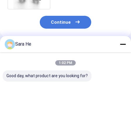
Continue
Sara He
Produtos Recomendados
1:02 PM
Good day, what product are you looking for?
Semilune 925
Classic CZ Stud
925 Prata Este
brincos de prata da
brincos 925 Prata
Brilhantes de 
gota da prata dos
Elegante Redondo
de Quatro Fol
brincos 1.95g da CZ
Drop Heart Pear
Com Pedras d
para mulheres
Design
Zircônio cúbi
Melhor preço
Melhor preço
Melhor pr
Brilhantes de 