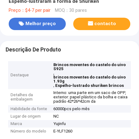
Espelho-lustraram a forma de Shuriken
Preço：$4-7 per pair
MOQ：30 pares
Melhor preço
contacto
Descrição De Produto
Brincos moventes do castelo do uivo
S925
,
Destaque
brincos moventes do castelo do uivo
1.93g
,
Espelho-lustrado shuriken brincos
Interno: uma parte em um saco de OPP,
Detalhes da
exterior: papel plástico da bolha e caixa
embalagem
padrão 42*26*42cm da
Habilidade da fonte
60000pcs pelo mês
Lugar de origem
NC
Marca
Yujinfu
Número do modelo
E-YLF1260