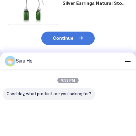
Silver Earrings Natural Stone
Emerald Jade
Continue
Sara He
Produtos Recomendados
9:53 PM
Good day, what product are you looking for?
Semilune 925
Classic CZ Stud
925 Prata Este
brincos de prata da
brincos 925 Prata
Brilhantes de 
gota da prata dos
Elegante Redondo
de Quatro Fol