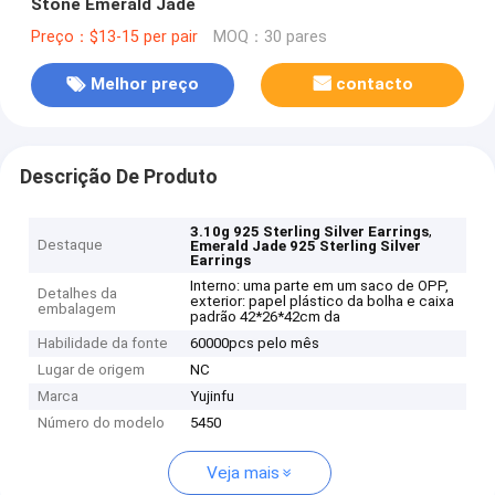
Stone Emerald Jade
Preço：$13-15 per pair
MOQ：30 pares
Melhor preço
contacto
Descrição De Produto
,
3.10g 925 Sterling Silver Earrings
Destaque
Emerald Jade 925 Sterling Silver
Earrings
Interno: uma parte em um saco de OPP,
Detalhes da
exterior: papel plástico da bolha e caixa
embalagem
padrão 42*26*42cm da
Habilidade da fonte
60000pcs pelo mês
Lugar de origem
NC
Marca
Yujinfu
Número do modelo
5450
Veja mais